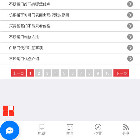
不锈钢门好吗有哪些优点
仿铜楼宇对讲门表面出现掉漆的原因
买肯德基门不能只看价格
不锈钢门维修方法
白钢门使用注意事项
不锈钢门优点介绍
上一页
1
2
3
4
5
6
7
8
9
10
下一页
首页
电话
留言
位置
分享