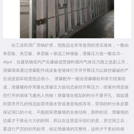
在工业民用厂房锅炉房，危险品仓库等使用的泄压墙体，一般由
单层板、夹芯板、单层板＋保温三种墙板，泄爆压力值一般在20－
40psf．在建筑物室内产生爆破或焚烧时屋内气体压力随之急剧上升，
泄爆墙体通过泄爆配件或设备使墙体打开并开释压力以操控爆破的产
生或使损坏程度抵达很小。 泄爆配件一般由泄爆螺栓和牵引绞索组
成，泄爆螺栓作用量化泄爆压力值动态操控开释压力；绞索作用是操
控打开的墙体飞溅伤人伤物！泄爆墙在规划的时分不要开孔，假如遇
到需求开孔的情况如需求接水管或者是电线等等，穿洞的时分务必要
保证洞口的小化，不能损坏泄爆墙的全体结构，那样的话，泄爆墙的
抗爆才干将会大大的削弱，所以在这里提示咱们的是，穿过洞之后，
要进行严厉的封闭处理，保证泄爆墙的完整性，这样才干更好的保